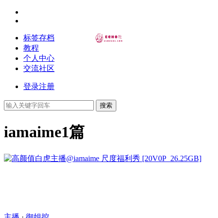
标签存档
教程
个人中心
交流社区
登录
注册
搜索
iamaime
1篇
主播
·
御姐控