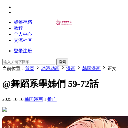
标签存档
教程
个人中心
交流社区
登录
注册
搜索
当前位置：
首页
动漫动画
漫画
韩国漫画
正文
@舞蹈系學姊們 59-72話
2025-10-16
韩国漫画
1
推广