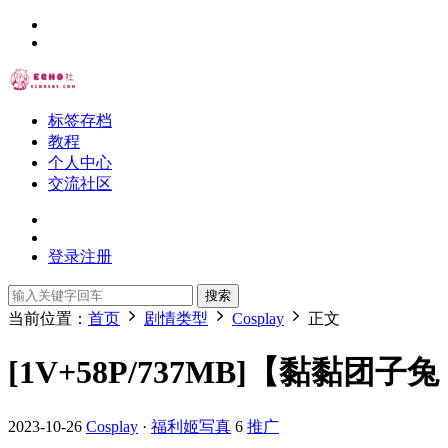
标签存档
教程
个人中心
交流社区
登录
注册
搜索
当前位置：
首页
剧情类型
Cosplay
正文
[1V+58P/737MB]【黏黏团
2023-10-26
Cosplay
·
福利姬写真
6
推广