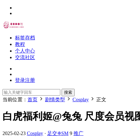
标签存档
教程
个人中心
交流社区
登录
注册
搜索
当前位置：
首页
剧情类型
Cosplay
正文
白虎福利姬@兔兔 尺度会员视图合集
2025-02-23
Cosplay
·
足交❈SM
9
推广