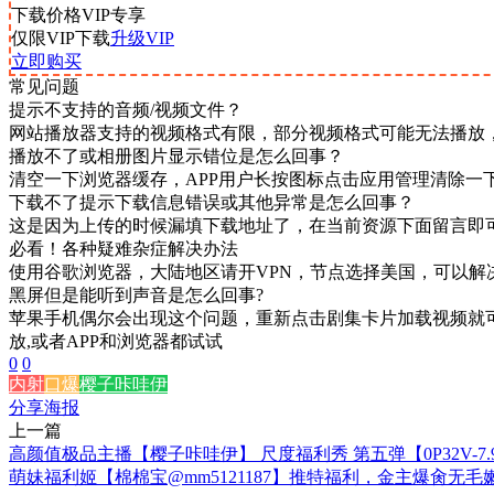
下载价格
VIP
专享
仅限VIP下载
升级VIP
立即购买
常见问题
提示不支持的音频/视频文件？
网站播放器支持的视频格式有限，部分视频格式可能无法播放
播放不了或相册图片显示错位是怎么回事？
清空一下浏览器缓存，APP用户长按图标点击应用管理清除一
下载不了提示下载信息错误或其他异常是怎么回事？
这是因为上传的时候漏填下载地址了，在当前资源下面留言即
必看！各种疑难杂症解决办法
使用谷歌浏览器，大陆地区请开VPN，节点选择美国，可以解
黑屏但是能听到声音是怎么回事?
苹果手机偶尔会出现这个问题，重新点击剧集卡片加载视频就可
放,或者APP和浏览器都试试
0
0
内射
口爆
樱子咔哇伊
分享海报
上一篇
高颜值极品主播【樱子咔哇伊】 尺度福利秀 第五弹【0P32V-7.
萌妹福利姬【棉棉宝@mm5121187】推特福利，金主爆肏无毛嫩穴