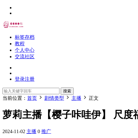
标签存档
教程
个人中心
交流社区
登录
注册
搜索
当前位置：
首页
剧情类型
主播
正文
萝莉主播【樱子咔哇伊】 尺度福利秀
2024-11-02
主播
0
推广