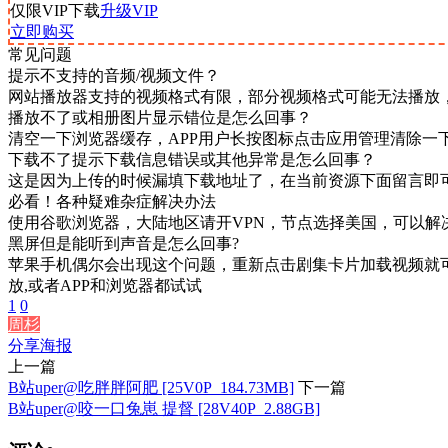
仅限VIP下载
升级VIP
立即购买
常见问题
提示不支持的音频/视频文件？
网站播放器支持的视频格式有限，部分视频格式可能无法播放
播放不了或相册图片显示错位是怎么回事？
清空一下浏览器缓存，APP用户长按图标点击应用管理清除一
下载不了提示下载信息错误或其他异常是怎么回事？
这是因为上传的时候漏填下载地址了，在当前资源下面留言即
必看！各种疑难杂症解决办法
使用谷歌浏览器，大陆地区请开VPN，节点选择美国，可以解
黑屏但是能听到声音是怎么回事?
苹果手机偶尔会出现这个问题，重新点击剧集卡片加载视频就可
放,或者APP和浏览器都试试
1
0
周杉
分享海报
上一篇
B站uper@吃胖胖阿肥 [25V0P_184.73MB]
下一篇
B站uper@咬一口兔崽 提督 [28V40P_2.88GB]