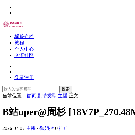
标签存档
教程
个人中心
交流社区
登录
注册
搜索
当前位置：
首页
剧情类型
主播
正文
B站uper@周杉 [18V7P_270.48
2026-07-07
主播
·
御姐控
0
推广