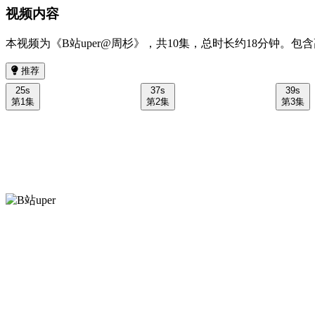
视频内容
本视频为《B站uper@周杉》，共10集，总时长约18分钟。包含高清7
推荐
25s
37s
39s
第1集
第2集
第3集