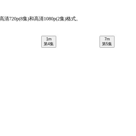
20p(8集)和高清1080p(2集)格式。
1m
7m
第4集
第5集